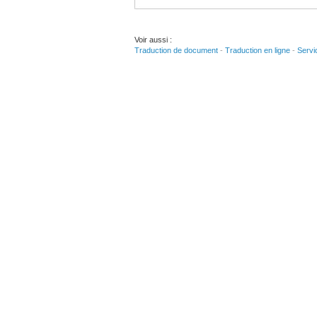
Voir aussi :
Traduction de document
-
Traduction en ligne
-
Servi