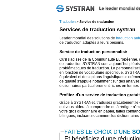
Le leader mondial de
Traduction
>
Service de traduction
Services de traduction systran
Leader mondial des solutions de
traduction au
de traduction adaptés à leurs besoins.
Service de traduction personnalisé
Qu'il s'agisse de la Communauté Européenne, 
de traduction
SYSTRAN sont aujourd'hui plébiscit
problématiques de traduction. La personnalisat
en fonction de vocabulaire spécifique. SYSTRA
équivalent et des options linguistiques extrêm
de qualité s'appuie notamment sur des analyses 
dictionnaires particulièrement riches en termes 
Profitez d'un service de traduction gratuit
Grâce à SYSTRANet, traduisez gratuitement le 
qui vous aidera à comprendre ou à rédiger n'imp
votre gros dictionnaire en papier, faites confi
bilingues, incluant notamment les dictionnaires