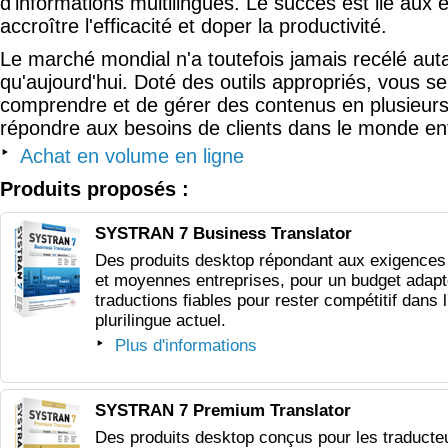
d'informations multilingues. Le succès est lié aux 
accroître l'efficacité et doper la productivité.
Le marché mondial n'a toutefois jamais recélé auta
qu'aujourd'hui. Doté des outils appropriés, vous 
comprendre et de gérer des contenus en plusieurs
répondre aux besoins de clients dans le monde ent
Achat en volume en ligne
Produits proposés :
SYSTRAN 7 Business Translator
Des produits desktop répondant aux exigences 
et moyennes entreprises, pour un budget adapté
traductions fiables pour rester compétitif dans
plurilingue actuel.
Plus d'informations
SYSTRAN 7 Premium Translator
Des produits desktop conçus pour les traducte