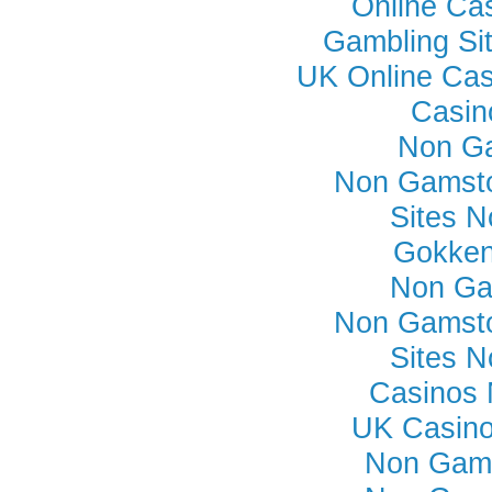
Online Ca
Gambling Si
UK Online Ca
Casino
Non G
Non Gamsto
Sites 
Gokken
Non Ga
Non Gamsto
Sites 
Casinos
UK Casin
Non Gam