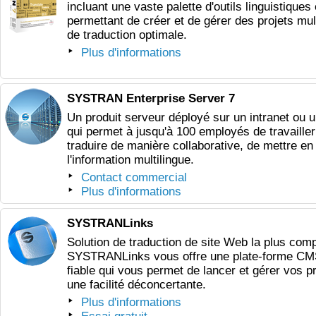
incluant une vaste palette d'outils linguistiques 
permettant de créer et de gérer des projets mul
de traduction optimale.
Plus d'informations
SYSTRAN Enterprise Server 7
Un produit serveur déployé sur un intranet ou u
qui permet à jusqu'à 100 employés de travailler
traduire de manière collaborative, de mettre en
l'information multilingue.
Contact commercial
Plus d'informations
SYSTRANLinks
Solution de traduction de site Web la plus com
SYSTRANLinks vous offre une plate-forme CMS 
fiable qui vous permet de lancer et gérer vos pr
une facilité déconcertante.
Plus d'informations