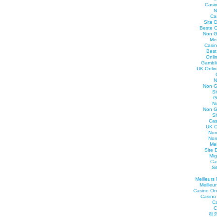
Casi
N
Ca
Site 
Beste O
Non G
Mei
Casin
Best
Onli
Gambli
UK Onlin
N
Non G
S
G
N
Non G
S
Cas
UK C
Non
Non
Mei
Site 
Mig
Ca
Si
Meilleurs
Meilleu
Casino On
Casino
C
C
해외