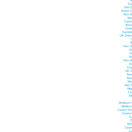
N
Ca
Site 
Beste O
Non G
Mei
Casin
Best
Onli
Gambli
UK Onlin
N
Non G
S
G
N
Non G
S
Cas
UK C
Non
Non
Mei
Site 
Mig
Ca
Si
Meilleurs
Meilleu
Casino On
Casino
C
C
해외
Casin
C