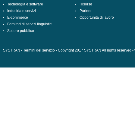
Tecnologia e software
Risorse
Industria e servizi
Partner
E-commerce
Opportunità di lavoro
Fornitori di servizi linguistici
Settore pubblico
SYSTRAN - Termini del servizio
-
Copyright 2017 SYSTRAN All rights reserved -